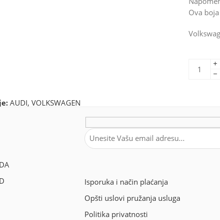
Napomen
Ova boja
Volkswag
+
−
je:
AUDI
,
VOLKSWAGEN
DA
OD
Isporuka i način plaćanja
Opšti uslovi pružanja usluga
Politika privatnosti