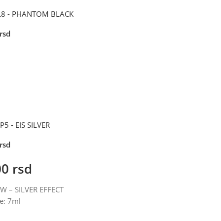
 L8 - PHANTOM BLACK
rsd
P5 - EIS SILVER
rsd
00
rsd
7W – SILVER EFFECT
e: 7ml