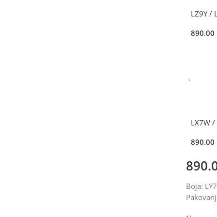
LZ9Y /
890.00
LX7W / 
890.00
890.
Boja: LY
Pakovanj