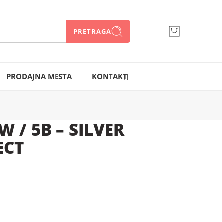
PRETRAGA
066 300 750
PRODAJNA MESTA
KONTAKT
W / 5B – SILVER
ECT