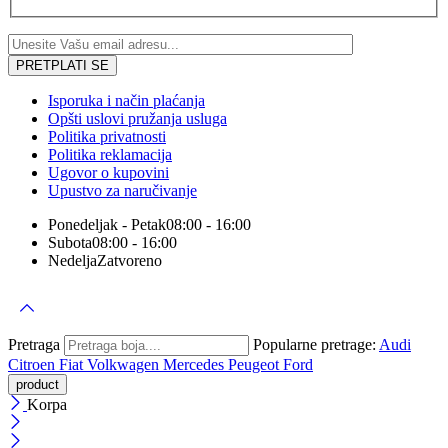
Isporuka i način plaćanja
Opšti uslovi pružanja usluga
Politika privatnosti
Politika reklamacija
Ugovor o kupovini
Upustvo za naručivanje
Ponedeljak - Petak
08:00 - 16:00
Subota
08:00 - 16:00
Nedelja
Zatvoreno
Pretraga
Popularne pretrage:
Audi
Citroen
Fiat
Volkwagen
Mercedes
Peugeot
Ford
Korpa