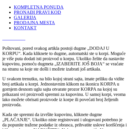
KOMPLETNA PONUDA
PRONAĐI PRAVI KOD
GALERIJA
PRODAJNA MESTA
KONTAKT
066 300 750
Poštovani, pored svakog artikla postoji dugme „DODAJ U
KORPU“. Kada kliknete to dugme, automatski ste u korpi. Moguće
je više puta dodati isti proizvod u korpu. Ukoliko želite da nastavite
kupovinu, pomoću dugmeta „IZABERITE JOŠ BOJA“ se vraćate
na stranu sa koje ste došli i možete izabrati još artikala.
U svakom trenutku, na bilo kojoj strani sajta, imate priliku da vidite
broj artikala u korpi. Jednostavnim klikom na ikonicu KORPA u
gornjem desnom uglu sajta otvarate prozor KORPA na kojoj su
prikazani svi proizvodi spremni za kupovinu. U samoj korpi, veoma
lako možete obrisati proizvode iz korpe ili povećati broj željenih
proizvoda.
Kada ste spremni da izvršite kupovinu, kliknete dugme
„PLAĆANJE“. Ukoliko niste registrovani i ulogovani potrebno je
da popunite tražene podatke iz obrasca, prihvatite uslove korišćenja i