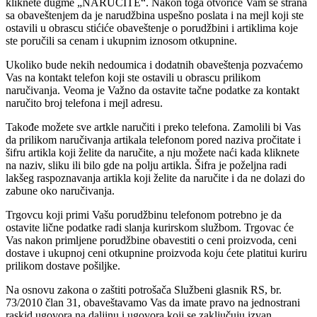
kliknete dugme „NARUČITE“. Nakon toga otvoriće Vam se strana
sa obaveštenjem da je narudžbina uspešno poslata i na mejl koji ste
ostavili u obrascu stićiće obaveštenje o porudžbini i artiklima koje
ste poručili sa cenam i ukupnim iznosom otkupnine.
Ukoliko bude nekih nedoumica i dodatnih obaveštenja pozvaćemo
Vas na kontakt telefon koji ste ostavili u obrascu prilikom
naručivanja. Veoma je Važno da ostavite tačne podatke za kontakt
naručito broj telefona i mejl adresu.
Takođe možete sve artkle naručiti i preko telefona. Zamolili bi Vas
da prilikom naručivanja artikala telefonom pored naziva pročitate i
šifru artikla koji želite da naručite, a nju možete naći kada kliknete
na naziv, sliku ili bilo gde na polju artikla. Šifra je poželjna radi
lakšeg raspoznavanja artikla koji želite da naručite i da ne dolazi do
zabune oko naručivanja.
Trgovcu koji primi Vašu porudžbinu telefonom potrebno je da
ostavite lične podatke radi slanja kurirskom službom. Trgovac će
Vas nakon primljene porudžbine obavestiti o ceni proizvoda, ceni
dostave i ukupnoj ceni otkupnine proizvoda koju ćete platitui kuriru
prilikom dostave pošiljke.
Na osnovu zakona o zaštiti potrošača Službeni glasnik RS, br.
73/2010 član 31, obaveštavamo Vas da imate pravo na jednostrani
raskid ugovora na daljinu i ugovora koji se zaključuju izvan