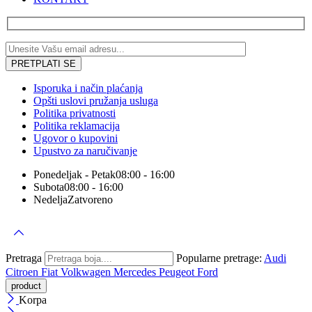
Isporuka i način plaćanja
Opšti uslovi pružanja usluga
Politika privatnosti
Politika reklamacija
Ugovor o kupovini
Upustvo za naručivanje
Ponedeljak - Petak
08:00 - 16:00
Subota
08:00 - 16:00
Nedelja
Zatvoreno
Pretraga
Popularne pretrage:
Audi
Citroen
Fiat
Volkwagen
Mercedes
Peugeot
Ford
Korpa