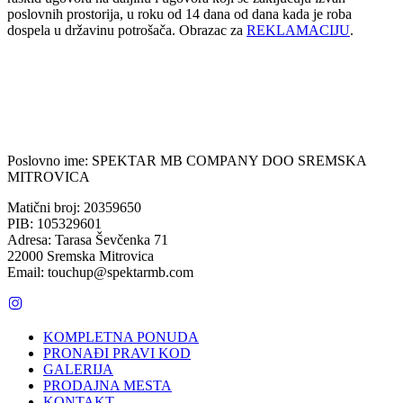
poslovnih prostorija, u roku od 14 dana od dana kada je roba
dospela u državinu potrošača. Obrazac za
REKLAMACIJU
.
Poslovno ime: SPEKTAR MB COMPANY DOO SREMSKA
MITROVICA
Matični broj: 20359650
PIB: 105329601
Adresa: Tarasa Ševčenka 71
22000 Sremska Mitrovica
Email: touchup@spektarmb.com
KOMPLETNA PONUDA
PRONAĐI PRAVI KOD
GALERIJA
PRODAJNA MESTA
KONTAKT