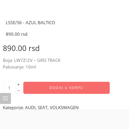
LS5E/S6 - AZUL BALTICO
890.00
rsd
890.00
rsd
Boja: LW7Z/2V – GRIS TRACK
Pakovanje: 10ml
+
DODAJ U KORPU
−
Kategorije:
AUDI
,
SEAT
,
VOLKSWAGEN