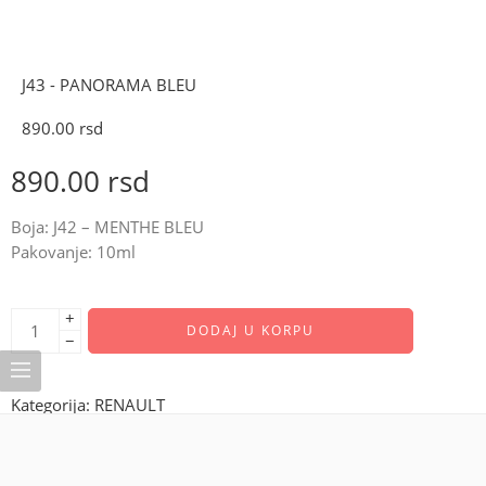
J43 - PANORAMA BLEU
890.00
rsd
890.00
rsd
Boja: J42 – MENTHE BLEU
Pakovanje: 10ml
+
DODAJ U KORPU
−
Kategorija:
RENAULT