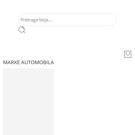
MARKE AUTOMOBILA
AUDI
ALFA ROMEO
BMW
CADILAC
CITROEN
CHEVROLET
CHRYSLER
DACIA
DAEWOO
FIAT