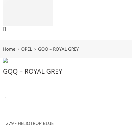
ŠKODA
TOYOTA
VOLVO
VOLKSWAGEN
066 300 750
Home
OPEL
GQQ – ROYAL GREY
GQQ – ROYAL GREY
279 - HELIOTROP BLUE