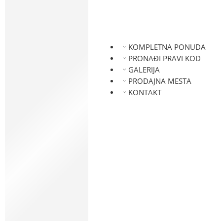
FORD
ISUZU
JAGUAR
HYUNDAI
KOMPLETNA PONUDA
KIA
PRONAĐI PRAVI KOD
LADA
GALERIJA
LANCIA
PRODAJNA MESTA
LAND ROVER
KONTAKT
NISSAN
MAZDA
MITSUBISHI
MERCEDES
MINI
OPEL
PEUGEOT
RENAULT
SMART
SEAT
SUZUKI