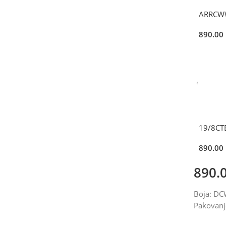
ARRCWW
890.00
19/8CT
890.00
890.
Boja: D
Pakovanj