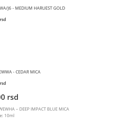
A/J6 - MEDIUM HARUEST GOLD
rsd
EWWA - CEDAR MICA
rsd
00
rsd
CWEWHA – DEEP IMPACT BLUE MICA
e: 10ml