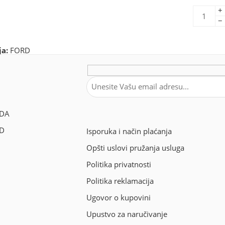
+
−
ja:
FORD
DA
OD
Isporuka i način plaćanja
Opšti uslovi pružanja usluga
Politika privatnosti
Politika reklamacija
Ugovor o kupovini
Upustvo za naručivanje