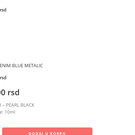
rsd
DENIM BLUE METALIC
rsd
00
rsd
U – PEARL BLACK
e: 10ml
DODAJ U KORPU