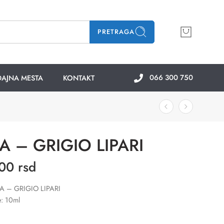
PRETRAGA
066 300 750
AJNA MESTA
KONTAKT
A – GRIGIO LIPARI
.00
rsd
9A – GRIGIO LIPARI
e: 10ml