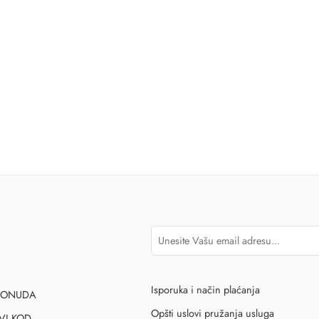
Isporuka i način plaćanja
PONUDA
Opšti uslovi pružanja usluga
VI KOD