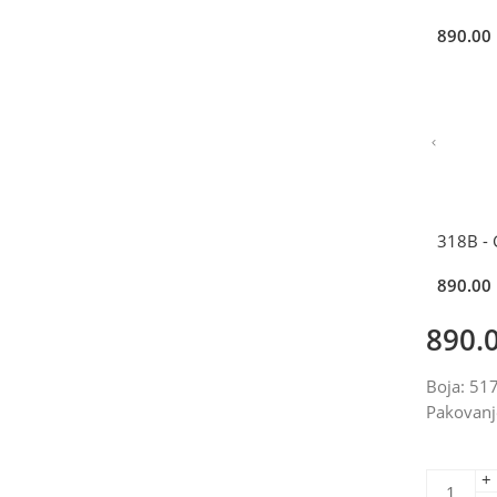
890.00
318B -
890.00
890.
Boja: 51
Pakovanj
+