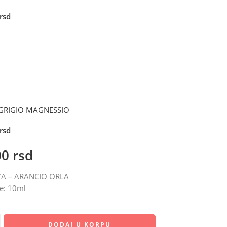
rsd
 GRIGIO MAGNESSIO
rsd
00
rsd
7A – ARANCIO ORLA
e: 10ml
DODAJ U KORPU