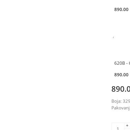
890.00
620B -
890.00
890.
Boja: 3
Pakovanj
+