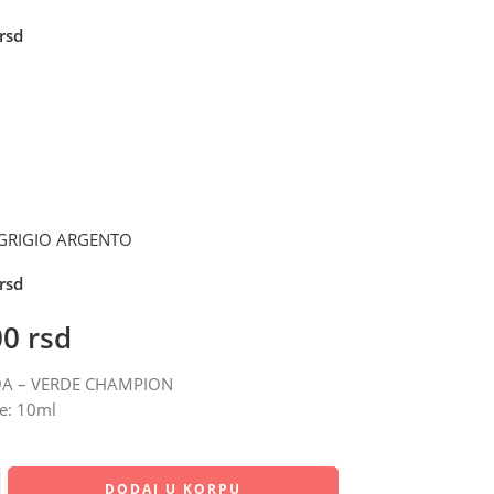
rsd
 GRIGIO ARGENTO
rsd
00
rsd
29A – VERDE CHAMPION
e: 10ml
DODAJ U KORPU