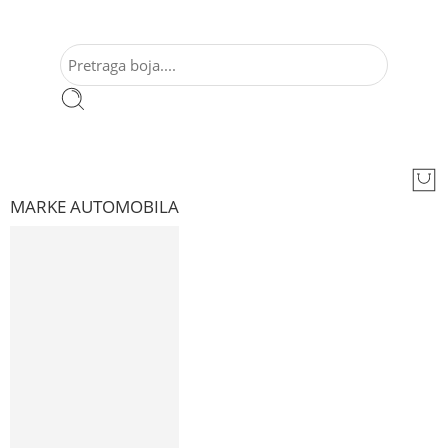
MARKE AUTOMOBILA
AUDI
ALFA ROMEO
BMW
CADILAC
CITROEN
CHEVROLET
CHRYSLER
DACIA
DAEWOO
FIAT