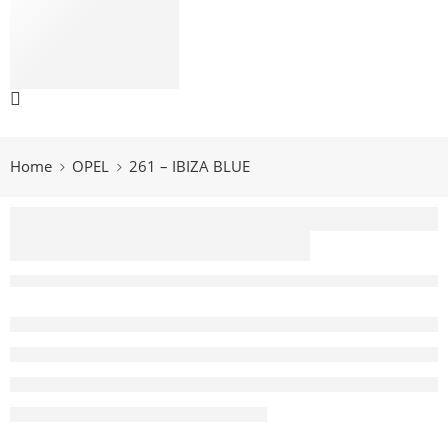
ŠKODA
TOYOTA
VOLVO
VOLKSWAGEN
066 300 750
Home
OPEL
261 – IBIZA BLUE