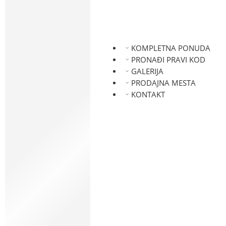
FORD
ISUZU
JAGUAR
HYUNDAI
KOMPLETNA PONUDA
KIA
PRONAĐI PRAVI KOD
LADA
GALERIJA
LANCIA
PRODAJNA MESTA
LAND ROVER
KONTAKT
NISSAN
MAZDA
MITSUBISHI
MERCEDES
MINI
OPEL
PEUGEOT
RENAULT
SMART
SEAT
SUZUKI