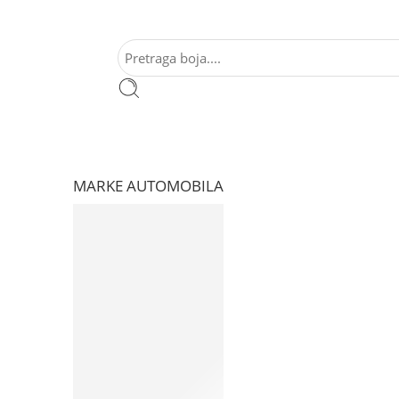
MARKE AUTOMOBILA
AUDI
ALFA ROMEO
BMW
CADILAC
CITROEN
CHEVROLET
CHRYSLER
DACIA
DAEWOO
FIAT