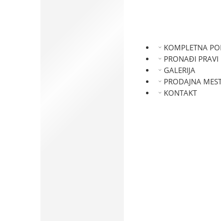
FORD
ISUZU
JAGUAR
HYUNDAI
KOMPLETNA P
KIA
PRONAĐI PRAVI
LADA
GALERIJA
LANCIA
PRODAJNA MES
LAND ROVER
KONTAKT
NISSAN
MAZDA
MITSUBISHI
MERCEDES
MINI
OPEL
PEUGEOT
RENAULT
SMART
SEAT
SUZUKI