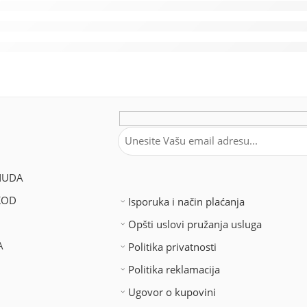
NUDA
KOD
Isporuka i način plaćanja
Opšti uslovi pružanja usluga
A
Politika privatnosti
Politika reklamacija
Ugovor o kupovini