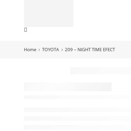
ŠKODA
TOYOTA
VOLVO
VOLKSWAGEN
066 300 750
Home
TOYOTA
209 – NIGHT TIME EFECT