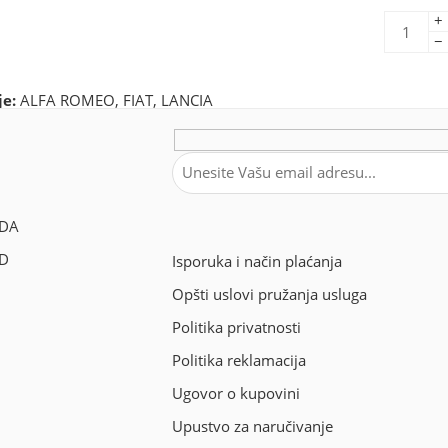
+
−
je:
ALFA ROMEO
,
FIAT
,
LANCIA
DA
OD
Isporuka i način plaćanja
Opšti uslovi pružanja usluga
Politika privatnosti
Politika reklamacija
Ugovor o kupovini
Upustvo za naručivanje